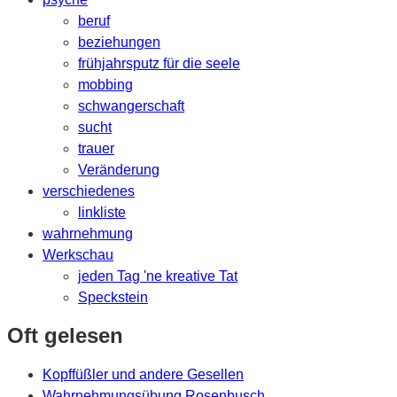
beruf
beziehungen
frühjahrsputz für die seele
mobbing
schwangerschaft
sucht
trauer
Veränderung
verschiedenes
linkliste
wahrnehmung
Werkschau
jeden Tag 'ne kreative Tat
Speckstein
Oft gelesen
Kopffüßler und andere Gesellen
Wahrnehmungsübung Rosenbusch