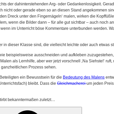
ichts der dahinterstehenden Arg- oder Gedankenlosigkeit. Gerad
och nicht oder gerade eben so an diesen Stand angekommen sind, 
‚den Dreck unter den Fingernägeln‘ malen, wirken die Kopffüßle
lem, wenn die Bilder dann – für alle gut sichtbar – auch noch 
uch wenn im Unterricht böse Kommentare unterbunden werden. W
r in dieser Klasse sind, die vielleicht leichte oder auch etwa
ie beispielsweise ausschneiden und aufkleben zuzugestehen, e
alen als Lernhilfe, aber wer jetzt vorschnell ‚Na Siehste!‘ ruft
s ganzheitlichen Prozess sehen.
Beteiligten ein Bewusstsein für die
Bedeutung des Malens
entw
terrichtsfach) bleibt. Dass die
Gleichmacherei
um jeden Preis 
stirbt bekanntermaßen zuletzt…