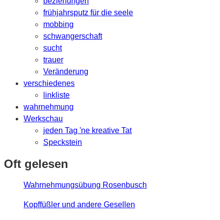
beziehungen
frühjahrsputz für die seele
mobbing
schwangerschaft
sucht
trauer
Veränderung
verschiedenes
linkliste
wahrnehmung
Werkschau
jeden Tag 'ne kreative Tat
Speckstein
Oft gelesen
Wahrnehmungsübung Rosenbusch
Kopffüßler und andere Gesellen