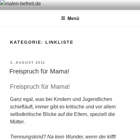
Zum
MALEN-BEFREIT.DE
Sabine Feickert – Atelier für begleitetes Malen
Inhalt
Menü
springen
KATEGORIE: LINKLISTE
VERÖFFENTLICHT
3. AUGUST 2011
Freispruch für Mama!
AM
Freispruch für Mama!
Ganz egal, was bei Kindern und Jugendlichen
schiefläuft, immer gibt es kritische und vor allem
selbstkritische Blicke auf die Eltern, speziell die
Mütter.
Trennungskind? Na kein Wunder, wenn der kifft!