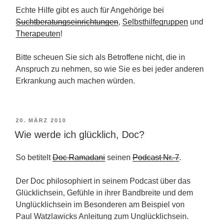
Echte Hilfe gibt es auch für Angehörige bei
Suchtberatungseinrichtungen
,
Selbsthilfegruppen
und
Therapeuten
!
Bitte scheuen Sie sich als Betroffene nicht, die in
Anspruch zu nehmen, so wie Sie es bei jeder anderen
Erkrankung auch machen würden.
VERÖFFENTLICHT
20. MÄRZ 2010
Wie werde ich glücklich, Doc?
AM
So betitelt
Doc Ramadani
seinen
Podcast Nr. 7
.
Der Doc philosophiert in seinem Podcast über das
Glücklichsein, Gefühle in ihrer Bandbreite und dem
Unglücklichsein im Besonderen am Beispiel von
Paul Watzlawicks Anleitung zum Unglücklichsein.