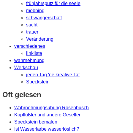
frühjahrsputz für die seele
mobbing
schwangerschaft
sucht
trauer
Veränderung
verschiedenes
linkliste
wahrnehmung
Werkschau
jeden Tag 'ne kreative Tat
Speckstein
Oft gelesen
Wahrnehmungsübung Rosenbusch
Kopffüßler und andere Gesellen
Speckstein bemalen
Ist Wasserfarbe wasserlöslich?