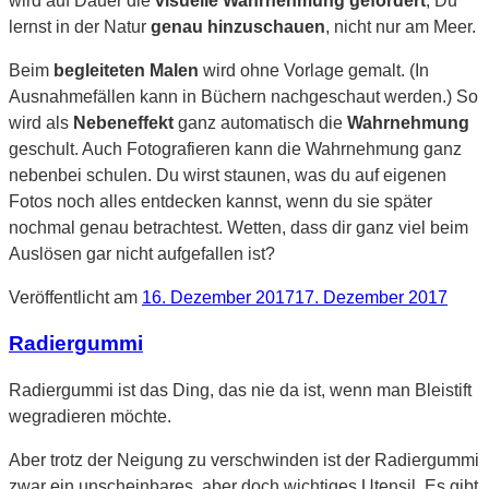
wird auf Dauer die
visuelle Wahrnehmung gefördert
, Du
lernst in der Natur
genau hinzuschauen
, nicht nur am Meer.
Beim
begleiteten Malen
wird ohne Vorlage gemalt. (In
Ausnahmefällen kann in Büchern nachgeschaut werden.) So
wird als
Nebeneffekt
ganz automatisch die
Wahrnehmung
geschult. Auch Fotografieren kann die Wahrnehmung ganz
nebenbei schulen. Du wirst staunen, was du auf eigenen
Fotos noch alles entdecken kannst, wenn du sie später
nochmal genau betrachtest. Wetten, dass dir ganz viel beim
Auslösen gar nicht aufgefallen ist?
Veröffentlicht am
16. Dezember 2017
17. Dezember 2017
Radiergummi
Radiergummi ist das Ding, das nie da ist, wenn man Bleistift
wegradieren möchte.
Aber trotz der Neigung zu verschwinden ist der Radiergummi
zwar ein unscheinbares, aber doch wichtiges Utensil. Es gibt