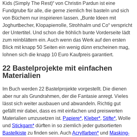
Kids (Simply The Rest)“ von Christin Pardun ist eine
Fundgrube für alle, die gerne ziemlich frei basteln und sich
von Büchern nur inspirieren lassen. „Bunte Ideen mit
Joghurtbecher, Klopapierrolle, Strohhalm und Co“ verspricht
der Untertitel. Und schon die fröhlich bunte Vorderseite lädt
zum reinblättern ein. Auch wenn das Werk auf den ersten
Blick mit knapp 50 Seiten ein wenig dünn erscheinen mag,
lohnen sich die knapp 10 Euro Kaufpreis garantiert.
22 Bastelprojekte mit einfachen
Materialien
Im Buch werden 22 Bastelprojekte vorgestellt. Die dienen
aber nur als Grundrahmen, der die Fantasie anregt. Vieles
lässt sich weiter ausbauen und abwandeln. Richtig gut
gefällt mir dabei, dass es mit einfachen und preiswerten
Materialien umzusetzen ist.
Papiere*
,
Kleber*
,
Stifte*
, Wolle
und
Stickgarn*
dürften in so ziemlich jeder gutsortierten
Bastelkiste
zu finden sein. Auch
Acrylfarben*
und
Masking-