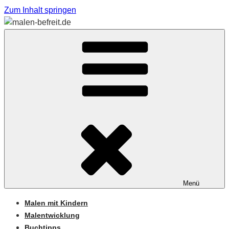
Zum Inhalt springen
MALEN-BEFREIT.DE
Sabine Feickert – Atelier für begleitetes Malen
Menü
Malen mit Kindern
Malentwicklung
Buchtipps