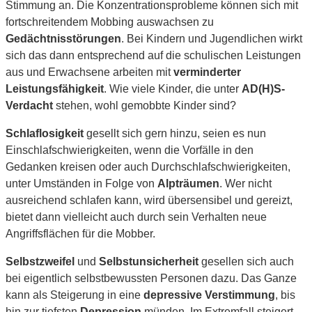
Stimmung an. Die Konzentrationsprobleme können sich mit
fortschreitendem Mobbing auswachsen zu
Gedächtnisstörungen
. Bei Kindern und Jugendlichen wirkt
sich das dann entsprechend auf die schulischen Leistungen
aus und Erwachsene arbeiten mit
verminderter
Leistungsfähigkeit
. Wie viele Kinder, die unter
AD(H)S-
Verdacht
stehen, wohl gemobbte Kinder sind?
Schlaflosigkeit
gesellt sich gern hinzu, seien es nun
Einschlafschwierigkeiten, wenn die Vorfälle in den
Gedanken kreisen oder auch Durchschlafschwierigkeiten,
unter Umständen in Folge von
Alpträumen
. Wer nicht
ausreichend schlafen kann, wird übersensibel und gereizt,
bietet dann vielleicht auch durch sein Verhalten neue
Angriffsflächen für die Mobber.
Selbstzweifel
und
Selbstunsicherheit
gesellen sich auch
bei eigentlich selbstbewussten Personen dazu. Das Ganze
kann als Steigerung in eine
depressive Verstimmung
, bis
hin zur tiefsten
Depression
münden. Im Extremfall steigert