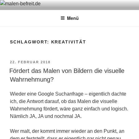
Zum
MALEN-BEFREIT.DE
Sabine Feickert – Atelier für begleitetes Malen
Inhalt
Menü
springen
SCHLAGWORT: KREATIVITÄT
VERÖFFENTLICHT
22. FEBRUAR 2018
Fördert das Malen von Bildern die visuelle
AM
Wahrnehmung?
Wieder eine Google Suchanfrage – eigentlich dachte
ich, die Antwort darauf, ob das Malen die visuelle
Wahrnehmung fördert, wäre ganz einfach und logisch.
Nämlich JA, JA und nochmal JA.
Wer malt, der kommt immer wieder an den Punkt, an
dem er feststellt, dass er eigentlich gar nicht genau