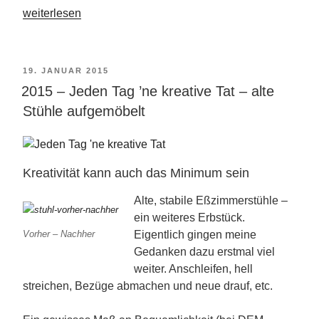
„Kreative
weiterlesen
Kreativitätsgedanken
–
was
VERÖFFENTLICHT
19. JANUAR 2015
ist
2015 – Jeden Tag ’ne kreative Tat – alte
AM
eigentlich
Stühle aufgemöbelt
Kreativität“
Kreativität kann auch das Minimum sein
Alte, stabile Eßzimmerstühle –
ein weiteres Erbstück.
Eigentlich gingen meine
Vorher – Nachher
Gedanken dazu erstmal viel
weiter. Anschleifen, hell
streichen, Bezüge abmachen und neue drauf, etc.