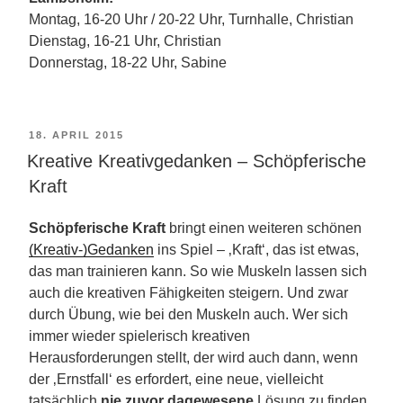
Montag, 16-20 Uhr / 20-22 Uhr, Turnhalle, Christian
Dienstag, 16-21 Uhr, Christian
Donnerstag, 18-22 Uhr, Sabine
VERÖFFENTLICHT
18. APRIL 2015
Kreative Kreativgedanken – Schöpferische
AM
Kraft
Schöpferische Kraft
bringt einen weiteren schönen
(Kreativ-)Gedanken
ins Spiel – ‚Kraft‘, das ist etwas,
das man trainieren kann. So wie Muskeln lassen sich
auch die kreativen Fähigkeiten steigern. Und zwar
durch Übung, wie bei den Muskeln auch. Wer sich
immer wieder spielerisch kreativen
Herausforderungen stellt, der wird auch dann, wenn
der ‚Ernstfall‘ es erfordert, eine neue, vielleicht
tatsächlich
nie zuvor dagewesene
Lösung zu finden.