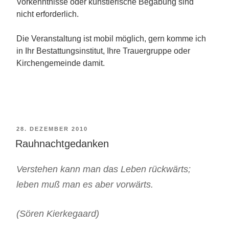
Vorkenntnisse oder künstlerische Begabung sind
nicht erforderlich.
Die Veranstaltung ist mobil möglich, gern komme ich
in Ihr Bestattungsinstitut, Ihre Trauergruppe oder
Kirchengemeinde damit.
VERÖFFENTLICHT
28. DEZEMBER 2010
Rauhnachtgedanken
AM
Verstehen kann man das Leben rückwärts;
leben muß man es aber vorwärts.
(Sören Kierkegaard)