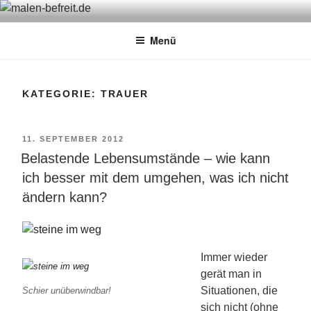
Zum
MALEN-BEFREIT.DE
Sabine Feickert – Atelier für begleitetes Malen
Inhalt
Menü
springen
KATEGORIE: TRAUER
VERÖFFENTLICHT
11. SEPTEMBER 2012
Belastende Lebensumstände – wie kann
AM
ich besser mit dem umgehen, was ich nicht
ändern kann?
Immer wieder
gerät man in
Situationen, die
Schier unüberwindbar!
sich nicht (ohne