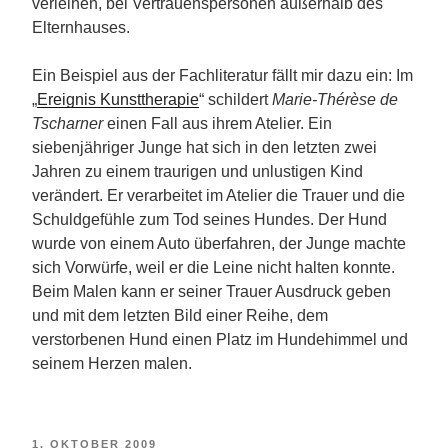
verleihen, bei Vertrauenspersonen außerhalb des
Elternhauses.
Ein Beispiel aus der Fachliteratur fällt mir dazu ein: Im
„
Ereignis Kunsttherapie
“ schildert
Marie-Thérèse de
Tscharner
einen Fall aus ihrem Atelier. Ein
siebenjähriger Junge hat sich in den letzten zwei
Jahren zu einem traurigen und unlustigen Kind
verändert. Er verarbeitet im Atelier die Trauer und die
Schuldgefühle zum Tod seines Hundes. Der Hund
wurde von einem Auto überfahren, der Junge machte
sich Vorwürfe, weil er die Leine nicht halten konnte.
Beim Malen kann er seiner Trauer Ausdruck geben
und mit dem letzten Bild einer Reihe, dem
verstorbenen Hund einen Platz im Hundehimmel und
seinem Herzen malen.
VERÖFFENTLICHT
1. OKTOBER 2009