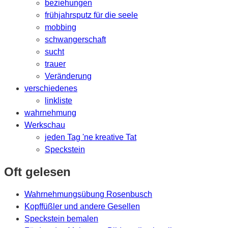
beziehungen
frühjahrsputz für die seele
mobbing
schwangerschaft
sucht
trauer
Veränderung
verschiedenes
linkliste
wahrnehmung
Werkschau
jeden Tag 'ne kreative Tat
Speckstein
Oft gelesen
Wahrnehmungsübung Rosenbusch
Kopffüßler und andere Gesellen
Speckstein bemalen