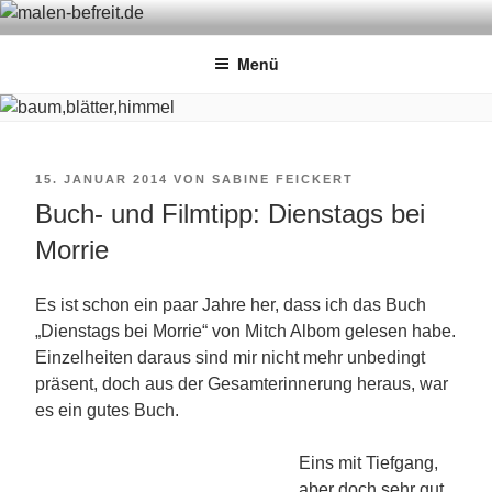
Zum
MALEN-BEFREIT.DE
Sabine Feickert – Atelier für begleitetes Malen
Inhalt
Menü
springen
VERÖFFENTLICHT
15. JANUAR 2014
VON
SABINE FEICKERT
Buch- und Filmtipp: Dienstags bei
AM
Morrie
Es ist schon ein paar Jahre her, dass ich das Buch
„Dienstags bei Morrie“ von Mitch Albom gelesen habe.
Einzelheiten daraus sind mir nicht mehr unbedingt
präsent, doch aus der Gesamterinnerung heraus, war
es ein gutes Buch.
Eins mit Tiefgang,
aber doch sehr gut