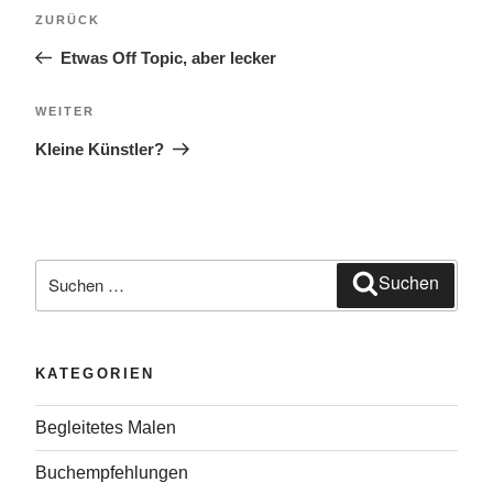
Beitragsnavigation
Vorheriger
ZURÜCK
Beitrag
Etwas Off Topic, aber lecker
Nächster
WEITER
Beitrag
Kleine Künstler?
Suche
Suchen
nach:
KATEGORIEN
Begleitetes Malen
Buchempfehlungen