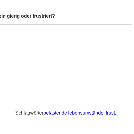
n gierig oder frustriert?
Schlagwörter
belastende lebensumstände
,
frust
,