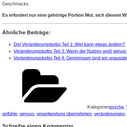
Geschmacks.
Es erfordert nur eine gehörige Portion Mut, sich diesem Wis
Ähnliche Beiträge:
Der Veränderungsturbo Teil 1: Wer kann etwas ändern?
Veränderungsturbo Teil 3: Wenn der Nutzen groß genug 
Veränderungsturbo Teil 4: Gemeinsam sind wir unausste
Kategorien
psyche
,
gefühle
,
genuss
,
verantwortung übernehmen
,
veränderungen
,
Schreibe einen Kommentar