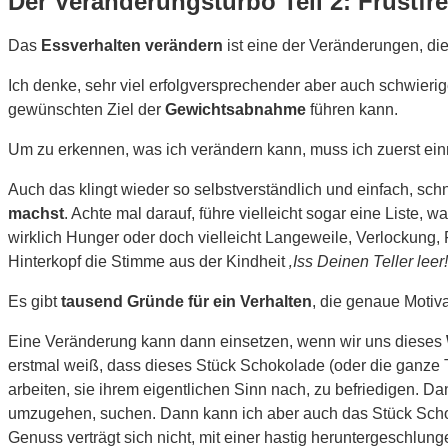
Der Veränderungsturbo Teil 2: Frustf
Das
Essverhalten verändern
ist eine der Veränderungen, die 
Ich denke, sehr viel erfolgversprechender aber auch schwieri
gewünschten Ziel der
Gewichtsabnahme
führen kann.
Um zu erkennen, was ich verändern kann, muss ich zuerst ei
Auch das klingt wieder so selbstverständlich und einfach, schn
machst
. Achte mal darauf, führe vielleicht sogar eine Liste,
wirklich Hunger oder doch vielleicht Langeweile, Verlockung, 
Hinterkopf die Stimme aus der Kindheit
‚Iss Deinen Teller leer!
Es gibt
tausend Gründe für ein Verhalten
, die genaue Motiva
Eine Veränderung kann dann einsetzen, wenn wir uns dieses
erstmal weiß, dass dieses Stück Schokolade (oder die ganze T
arbeiten, sie ihrem eigentlichen Sinn nach, zu befriedigen. D
umzugehen, suchen. Dann kann ich aber auch das Stück Sch
Genuss verträgt sich nicht, mit einer hastig heruntergesch