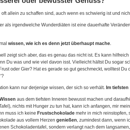
resserei oder bewusster Genuss?
oft allein zu schaffen sind, auch wenn es schwierig ist und nich
ger als irgendwelche Wunderdiäten ist eine dauerhafte Verände
nmal
wissen, wie ich es denn jetzt überhaupt mache
.
ell zeigt sich aber, das es genau das nicht ist. Es kann hilfrei
 wann Du was und wie viel davon isst. Vielleicht hältst Du soga
Frust oder Gier? Hat es gerade so gut geschmeckt, wolltest Du d
‘
?
tion kann nur derjenige wissen, der sich so verhält.
Im tiefsten
Wissen
aus dem tiefsten Inneren bewusst machen und daraufh
afel), nichts mit Hunger zu tun hat, kann ich anfangen, mir me
ann muss ich keine
Frustschokolade
mehr in mich reinstopfen,
okolade aus vollem Herzen
genießen
, zumindest dann, wenn ic
lungenen Schokoladentafel, sondern verlangt nach dem langsam