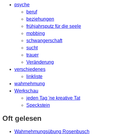
psyche
beruf
beziehungen
frühjahrsputz für die seele
mobbing
schwangerschaft
sucht
trauer
Veränderung
verschiedenes
linkliste
wahrnehmung
Werkschau
jeden Tag 'ne kreative Tat
Speckstein
Oft gelesen
Wahrnehmungsübung Rosenbusch