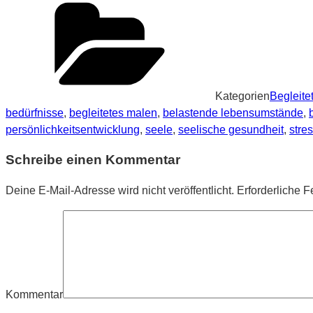
Kategorien
Begleite
bedürfnisse
,
begleitetes malen
,
belastende lebensumstände
,
persönlichkeitsentwicklung
,
seele
,
seelische gesundheit
,
stre
Schreibe einen Kommentar
Deine E-Mail-Adresse wird nicht veröffentlicht.
Erforderliche F
Kommentar