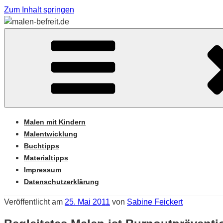
Zum Inhalt springen
Sabine Feickert – Atelier für begleitetes Malen
MALEN-BEFREIT.DE
Malen mit Kindern
Malentwicklung
Buchtipps
Materialtipps
Impressum
Datenschutzerklärung
Veröffentlicht am
25. Mai 2011
von
Sabine Feickert