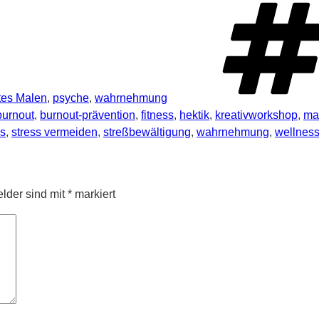
tes Malen
,
psyche
,
wahrnehmung
burnout
,
burnout-prävention
,
fitness
,
hektik
,
kreativworkshop
,
ma
ss
,
stress vermeiden
,
streßbewältigung
,
wahrnehmung
,
wellnes
elder sind mit
*
markiert