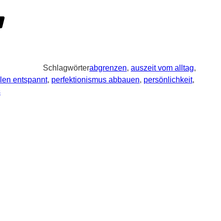
Schlagwörter
abgrenzen
,
auszeit vom alltag
,
len entspannt
,
perfektionismus abbauen
,
persönlichkeit
,
s