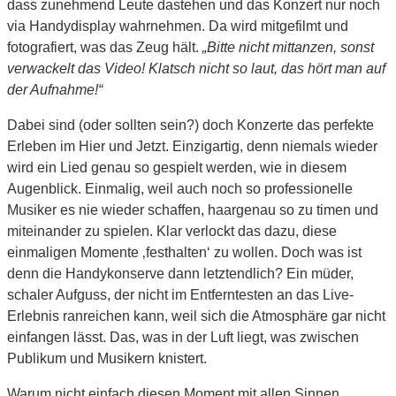
dass zunehmend Leute dastehen und das Konzert nur noch
via Handydisplay wahrnehmen. Da wird mitgefilmt und
fotografiert, was das Zeug hält.
„Bitte nicht mittanzen, sonst
verwackelt das Video! Klatsch nicht so laut, das hört man auf
der Aufnahme!“
Dabei sind (oder sollten sein?) doch Konzerte das perfekte
Erleben im Hier und Jetzt. Einzigartig, denn niemals wieder
wird ein Lied genau so gespielt werden, wie in diesem
Augenblick. Einmalig, weil auch noch so professionelle
Musiker es nie wieder schaffen, haargenau so zu timen und
miteinander zu spielen. Klar verlockt das dazu, diese
einmaligen Momente ‚festhalten‘ zu wollen. Doch was ist
denn die Handykonserve dann letztendlich? Ein müder,
schaler Aufguss, der nicht im Entferntesten an das Live-
Erlebnis ranreichen kann, weil sich die Atmosphäre gar nicht
einfangen lässt. Das, was in der Luft liegt, was zwischen
Publikum und Musikern knistert.
Warum nicht einfach diesen Moment mit allen Sinnen