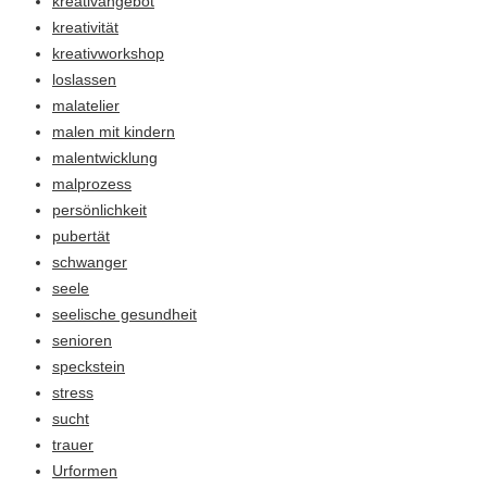
kreativangebot
kreativität
kreativworkshop
loslassen
malatelier
malen mit kindern
malentwicklung
malprozess
persönlichkeit
pubertät
schwanger
seele
seelische gesundheit
senioren
speckstein
stress
sucht
trauer
Urformen