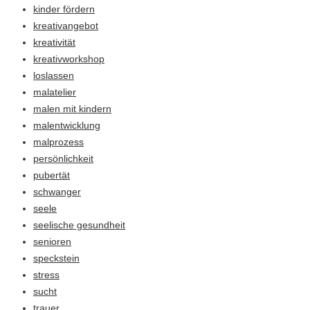
kinder fördern
kreativangebot
kreativität
kreativworkshop
loslassen
malatelier
malen mit kindern
malentwicklung
malprozess
persönlichkeit
pubertät
schwanger
seele
seelische gesundheit
senioren
speckstein
stress
sucht
trauer