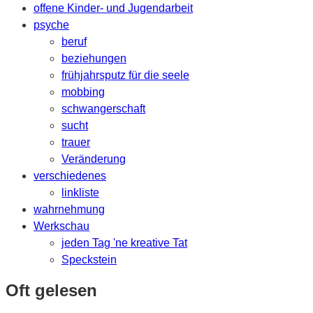
offene Kinder- und Jugendarbeit
psyche
beruf
beziehungen
frühjahrsputz für die seele
mobbing
schwangerschaft
sucht
trauer
Veränderung
verschiedenes
linkliste
wahrnehmung
Werkschau
jeden Tag 'ne kreative Tat
Speckstein
Oft gelesen