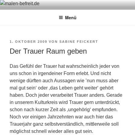
Zum
MALEN-BEFREIT.DE
Sabine Feickert – Atelier für begleitetes Malen
Inhalt
Menü
springen
VERÖFFENTLICHT
1. OKTOBER 2009
VON
SABINE FEICKERT
Der Trauer Raum geben
AM
Das Gefühl der Trauer hat wahrscheinlich jeder von
uns schon in irgendeiner Form erlebt. Und nicht
wenige dürften auch Aussagen wie ’nun muss aber
mal gut sein‘ oder ‚das Leben geht weiter‘ gehört
haben. Doch jeder verarbeitet Trauer anders. Gerade
in unserem Kulturkreis wird Trauer gern unterdrückt,
schon nach kurzer Zeit als ‚ungehörig‘ empfunden.
Noch vor einigen Jahrzehnten war auch hier das
Trauerjahr ganz selbstverständlich, mittlerweile soll
möglichst schnell wieder alles gut sein.