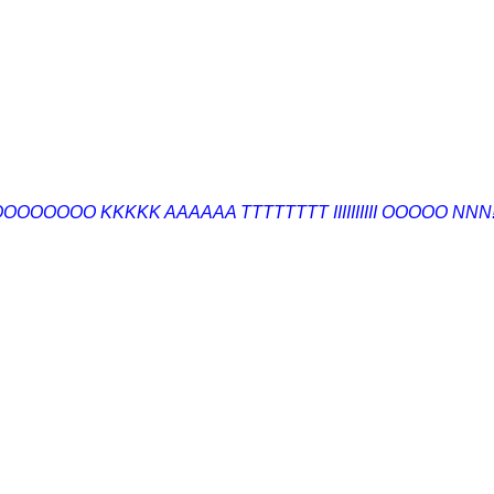
OO KKKKK AAAAAA TTTTTTTT IIIIIIIIII OOOOO NNN!