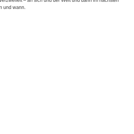
d verzweifelt – an sich und der Welt und dann im nächsten
nn und wann.