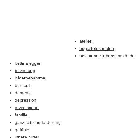
atelier
begleitetes malen
belastende lebensumstände
bettina egger
beziehung
bilderhebamme
burnout
demenz
depression
erwachsene
familie
ganzheitliche förderung
gefühle
innere bilder