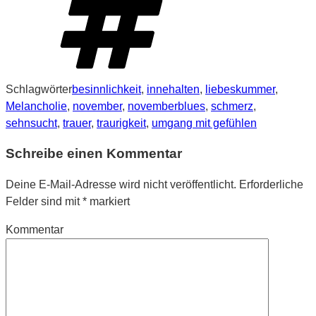
Schlagwörter
besinnlichkeit
,
innehalten
,
liebeskummer
,
Melancholie
,
november
,
novemberblues
,
schmerz
,
sehnsucht
,
trauer
,
traurigkeit
,
umgang mit gefühlen
Schreibe einen Kommentar
Deine E-Mail-Adresse wird nicht veröffentlicht.
Erforderliche
Felder sind mit
*
markiert
Kommentar