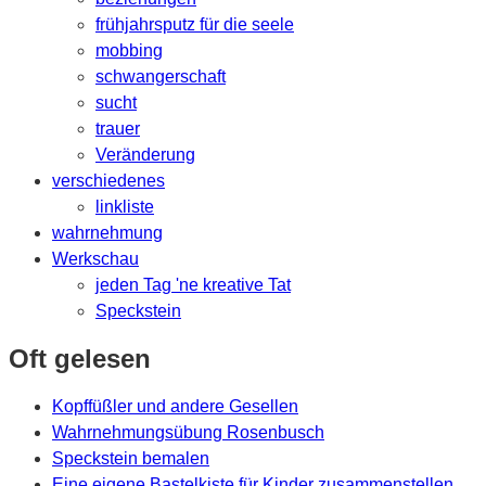
frühjahrsputz für die seele
mobbing
schwangerschaft
sucht
trauer
Veränderung
verschiedenes
linkliste
wahrnehmung
Werkschau
jeden Tag 'ne kreative Tat
Speckstein
Oft gelesen
Kopffüßler und andere Gesellen
Wahrnehmungsübung Rosenbusch
Speckstein bemalen
Eine eigene Bastelkiste für Kinder zusammenstellen