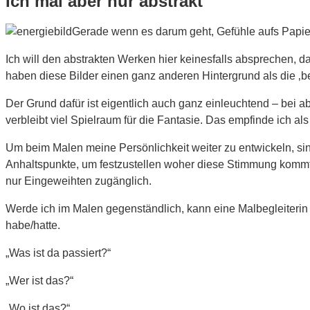
Ich mal aber nur abstrakt
Gerade wenn es darum geht, Gefühle aufs Papier z
Ich will den abstrakten Werken hier keinesfalls absprechen, d
haben diese Bilder einen ganz anderen Hintergrund als die ‚beg
Der Grund dafür ist eigentlich auch ganz einleuchtend – bei a
verbleibt viel Spielraum für die Fantasie. Das empfinde ich als
Um beim Malen meine Persönlichkeit weiter zu entwickeln, sin
Anhaltspunkte, um festzustellen woher diese Stimmung kommt 
nur Eingeweihten zugänglich.
Werde ich im Malen gegenständlich, kann eine Malbegleiterin h
habe/hatte.
„Was ist da passiert?“
„Wer ist das?“
„Wo ist das?“