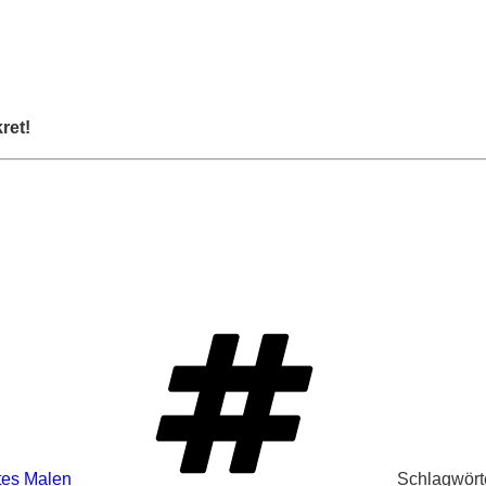
ret!
tes Malen
Schlagwört