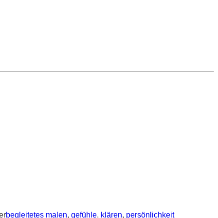
er
begleitetes malen
,
gefühle
,
klären
,
persönlichkeit