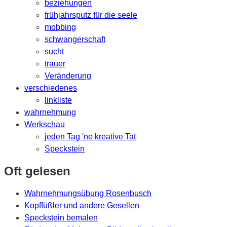
beziehungen
frühjahrsputz für die seele
mobbing
schwangerschaft
sucht
trauer
Veränderung
verschiedenes
linkliste
wahrnehmung
Werkschau
jeden Tag 'ne kreative Tat
Speckstein
Oft gelesen
Wahrnehmungsübung Rosenbusch
Kopffüßler und andere Gesellen
Speckstein bemalen