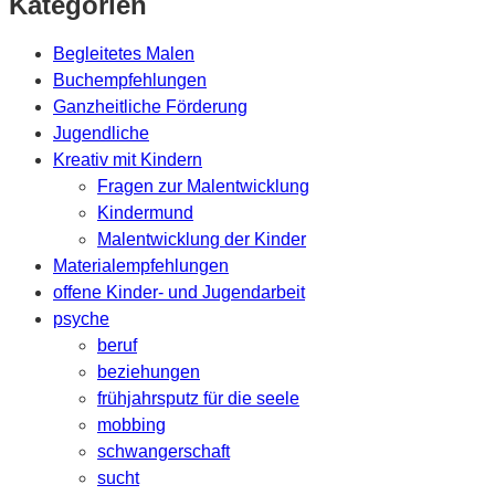
Kategorien
Begleitetes Malen
Buchempfehlungen
Ganzheitliche Förderung
Jugendliche
Kreativ mit Kindern
Fragen zur Malentwicklung
Kindermund
Malentwicklung der Kinder
Materialempfehlungen
offene Kinder- und Jugendarbeit
psyche
beruf
beziehungen
frühjahrsputz für die seele
mobbing
schwangerschaft
sucht