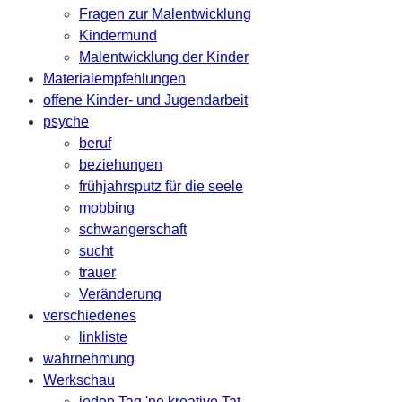
Fragen zur Malentwicklung
Kindermund
Malentwicklung der Kinder
Materialempfehlungen
offene Kinder- und Jugendarbeit
psyche
beruf
beziehungen
frühjahrsputz für die seele
mobbing
schwangerschaft
sucht
trauer
Veränderung
verschiedenes
linkliste
wahrnehmung
Werkschau
jeden Tag 'ne kreative Tat