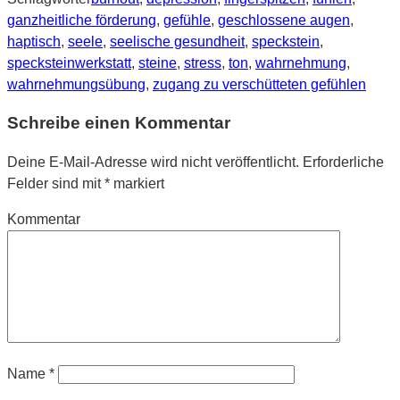
ganzheitliche förderung
,
gefühle
,
geschlossene augen
,
haptisch
,
seele
,
seelische gesundheit
,
speckstein
,
specksteinwerkstatt
,
steine
,
stress
,
ton
,
wahrnehmung
,
wahrnehmungsübung
,
zugang zu verschütteten gefühlen
Schreibe einen Kommentar
Deine E-Mail-Adresse wird nicht veröffentlicht.
Erforderliche
Felder sind mit
*
markiert
Kommentar
Name
*