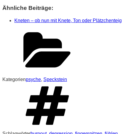
Ähnliche Beiträge:
Kneten – ob nun mit Knete, Ton oder Plätzchenteig
Kategorien
psyche
,
Speckstein
Schlagwörter
burnout
,
depression
,
fingerspitzen
,
fühlen
,