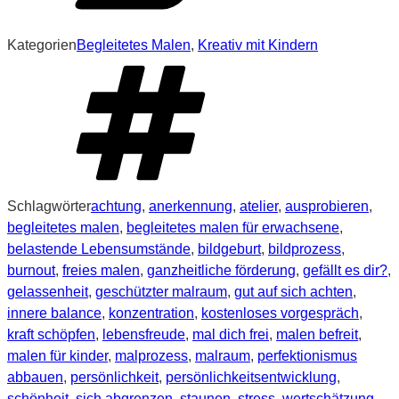
Kategorien
Begleitetes Malen
,
Kreativ mit Kindern
Schlagwörter
achtung
,
anerkennung
,
atelier
,
ausprobieren
,
begleitetes malen
,
begleitetes malen für erwachsene
,
belastende Lebensumstände
,
bildgeburt
,
bildprozess
,
burnout
,
freies malen
,
ganzheitliche förderung
,
gefällt es dir?
,
gelassenheit
,
geschützter malraum
,
gut auf sich achten
,
innere balance
,
konzentration
,
kostenloses vorgespräch
,
kraft schöpfen
,
lebensfreude
,
mal dich frei
,
malen befreit
,
malen für kinder
,
malprozess
,
malraum
,
perfektionismus
abbauen
,
persönlichkeit
,
persönlichkeitsentwicklung
,
schönheit
,
sich abgrenzen
,
staunen
,
stress
,
wertschätzung
,