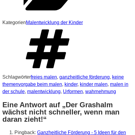
Kategorien
Malentwicklung der Kinder
Schlagwörter
freies malen
,
ganzheitliche förderung
,
keine
themenvorgabe beim malen
,
kinder
,
kinder malen
,
malen in
der schule
,
malentwicklung
,
Urformen
,
wahrnehmung
Eine Antwort auf „Der Grashalm
wächst nicht schneller, wenn man
daran zieht!“
Pingback:
Ganzheitliche Förderung - 5 Ideen für den