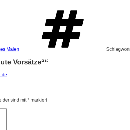
tes Malen
Schlagwört
ute Vorsätze““
t.de
elder sind mit
*
markiert