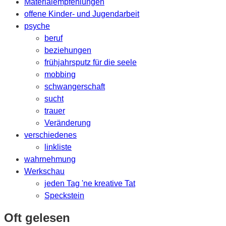
Materialempfehlungen
offene Kinder- und Jugendarbeit
psyche
beruf
beziehungen
frühjahrsputz für die seele
mobbing
schwangerschaft
sucht
trauer
Veränderung
verschiedenes
linkliste
wahrnehmung
Werkschau
jeden Tag 'ne kreative Tat
Speckstein
Oft gelesen