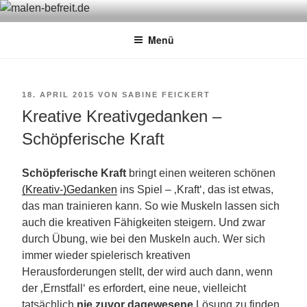
Zum
MALEN-BEFREIT.DE
Sabine Feickert – Atelier für begleitetes Malen
Inhalt
Menü
springen
VERÖFFENTLICHT
18. APRIL 2015
VON
SABINE FEICKERT
Kreative Kreativgedanken –
AM
Schöpferische Kraft
Schöpferische Kraft
bringt einen weiteren schönen
(Kreativ-)Gedanken
ins Spiel – ‚Kraft‘, das ist etwas,
das man trainieren kann. So wie Muskeln lassen sich
auch die kreativen Fähigkeiten steigern. Und zwar
durch Übung, wie bei den Muskeln auch. Wer sich
immer wieder spielerisch kreativen
Herausforderungen stellt, der wird auch dann, wenn
der ‚Ernstfall‘ es erfordert, eine neue, vielleicht
tatsächlich
nie zuvor dagewesene
Lösung zu finden.