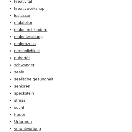
kreativität
kreativworkshop
loslassen
malatelier
malen mit kindern
malentwicklung
malprozess
persönlichkeit
pubertät
schwanger
seele
seelische gesundheit
senioren
speckstein
stress
sucht
trauer
Urformen
verantwortung