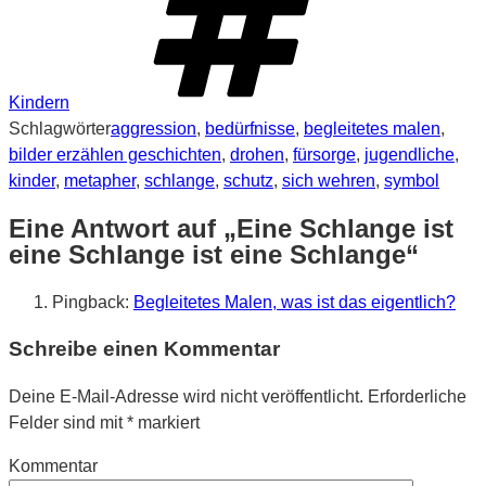
Kindern
Schlagwörter
aggression
,
bedürfnisse
,
begleitetes malen
,
bilder erzählen geschichten
,
drohen
,
fürsorge
,
jugendliche
,
kinder
,
metapher
,
schlange
,
schutz
,
sich wehren
,
symbol
Eine Antwort auf „Eine Schlange ist
eine Schlange ist eine Schlange“
Pingback:
Begleitetes Malen, was ist das eigentlich?
Schreibe einen Kommentar
Deine E-Mail-Adresse wird nicht veröffentlicht.
Erforderliche
Felder sind mit
*
markiert
Kommentar