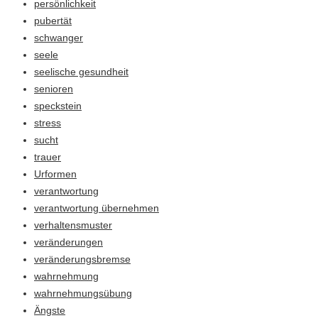
persönlichkeit
pubertät
schwanger
seele
seelische gesundheit
senioren
speckstein
stress
sucht
trauer
Urformen
verantwortung
verantwortung übernehmen
verhaltensmuster
veränderungen
veränderungsbremse
wahrnehmung
wahrnehmungsübung
Ängste