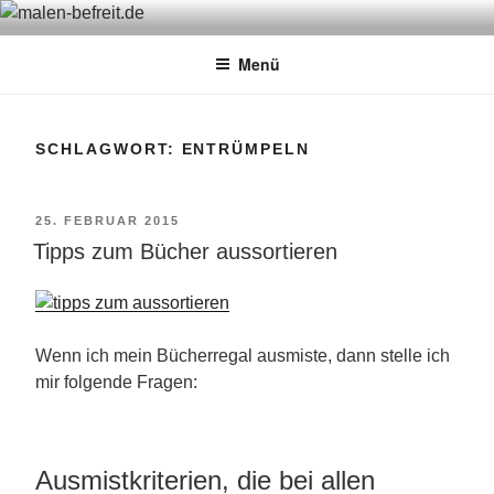
Zum
MALEN-BEFREIT.DE
Sabine Feickert – Atelier für begleitetes Malen
Inhalt
Menü
springen
SCHLAGWORT: ENTRÜMPELN
VERÖFFENTLICHT
25. FEBRUAR 2015
Tipps zum Bücher aussortieren
AM
Wenn ich mein Bücherregal ausmiste, dann stelle ich
mir folgende Fragen:
Ausmistkriterien, die bei allen