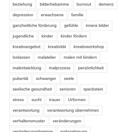
beziehung
bilderhebamme
burnout
demenz
depression
erwachsene
familie
ganzheitliche förderung
gefühle
innere bilder
jugendliche
kinder
kinder fördern
kreativangebot
kreativität
kreativworkshop
loslassen
malatelier
malen mit kindern
malentwicklung
malprozess
persönlichkeit
pubertät
schwanger
seele
seelische gesundheit
senioren
speckstein
stress
sucht
trauer
Urformen
verantwortung
verantwortung übernehmen
verhaltensmuster
veränderungen
veränderungsbremse
wahrnehmung