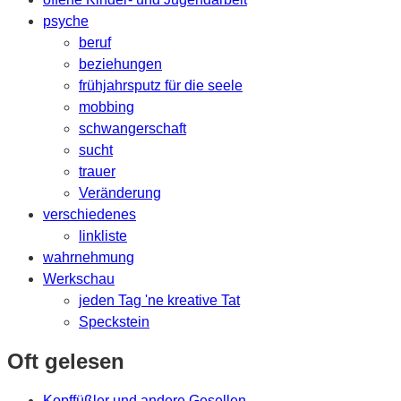
psyche
beruf
beziehungen
frühjahrsputz für die seele
mobbing
schwangerschaft
sucht
trauer
Veränderung
verschiedenes
linkliste
wahrnehmung
Werkschau
jeden Tag 'ne kreative Tat
Speckstein
Oft gelesen
Kopffüßler und andere Gesellen