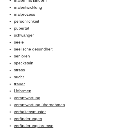
malen mit kindern
malentwicklung
malprozess
persönlichkeit
pubertät
schwanger
seele
seelische gesundheit
senioren
speckstein
stress
sucht
trauer
Urformen
verantwortung
verantwortung übernehmen
verhaltensmuster
veränderungen
veränderungsbremse