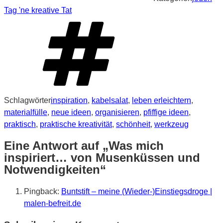
Tag 'ne kreative Tat
Schlagwörter
inspiration
,
kabelsalat
,
leben erleichtern
,
materialfülle
,
neue ideen
,
organisieren
,
pfiffige ideen
,
praktisch
,
praktische kreativität
,
schönheit
,
werkzeug
Eine Antwort auf „Was mich
inspiriert… von Musenküssen und
Notwendigkeiten“
Pingback:
Buntstift – meine (Wieder-)Einstiegsdroge |
malen-befreit.de