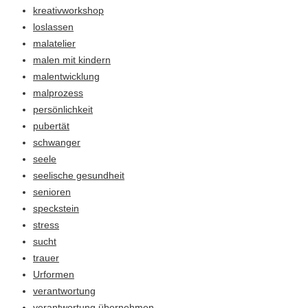
kreativworkshop
loslassen
malatelier
malen mit kindern
malentwicklung
malprozess
persönlichkeit
pubertät
schwanger
seele
seelische gesundheit
senioren
speckstein
stress
sucht
trauer
Urformen
verantwortung
verantwortung übernehmen